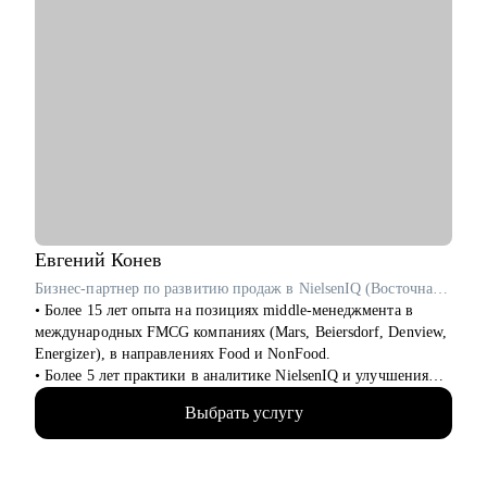
Евгений
Конев
Бизнес-партнер по развитию продаж в NielsenIQ (Восточная и Центральная Европа, Средняя Азия)
• Более 15 лет опыта на позициях middle-менеджмента в
международных FMCG компаниях (Mars, Beiersdorf, Denview,
Energizer), в направлениях Food и NonFood.
• Более 5 лет практики в аналитике NielsenIQ и улучшения
эффективности ритейла на рынке России, Центральной Азии
Выбрать услугу
и Восточной Европы.
• Успешный опыт в различных каналах продаж: региональные
и федеральные сети, дистрибьюторские и прямые контракты.
• Обширный опыт личных продаж и управления коммерцией