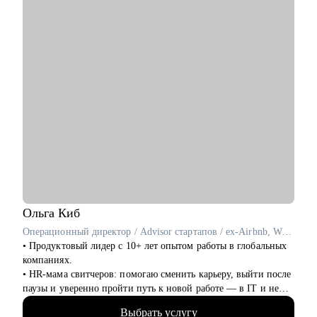
исследовательских позиций, помогу найти зоны роста.
Кому могу помочь:
• Студентам, которые хотят начать карьеру в маркетинговых,
клиентских и продуктовых исследованиях.
• Начинающим специалистам – кто уже делает первые
уверенные шаги в индустрии исследований.
• Менеджерам по исследованиям, кому нужна помощь с
карьерными вопросами.
• Коллегам из смежных профессий – кто хочет войти в
индустрию исследований.
Ольга
Киб
Операционный директор / Advisor стартапов / ex-Airbnb, WeWork, Яндекс
• Продуктовый лидер с 10+ лет опытом работы в глобальных
компаниях.
• HR-мама свитчеров: помогаю сменить карьеру, выйти после
паузы и уверенно пройти путь к новой работе — в IT и не
только.
Выбрать услугу
• Моя цель — не просто оффер, а уверенность на каждом